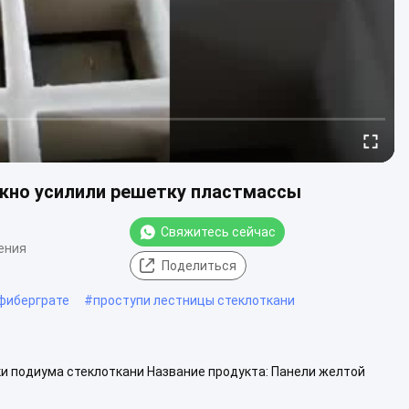
окно усилили решетку пластмассы
Свяжитесь сейчас
ения
Поделиться
 фиберграте
#
проступи лестницы стеклоткани
и подиума стеклоткани Название продукта: Панели желтой
клоткани безопасности гратинг:...
Смотрите больше