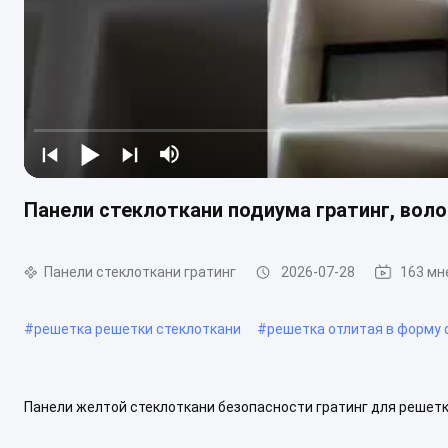
Панели стеклоткани подиума гратинг, вол
Панели стеклоткани гратинг
2026-07-28
163 мн
#
решетка решетки стеклоткани
#
решетка отлитая в форму
Панели желтой стеклоткани безопасности гратинг для решетк
стеклоткани безопасности гратинг Деталь панелей желтой сте