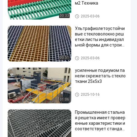
м2 Техника
Панели стеклоткани гратинг
00:33
2025-03-06
Ультрафиолетоустойчи
вые стекловолокно реш
етки листы индивидуал
ьной формы для строит
ельства
Панели стеклоткани гратинг
00:51
2025-03-06
усиленные подиумом па
нели скрежетать стекло
ткани 25x5x3
Панели стеклоткани гратинг
2025-10-16
01:06
Промышленная стальна
я решетка имеет провер
енные характеристики и
соответствует стандар
там производительност