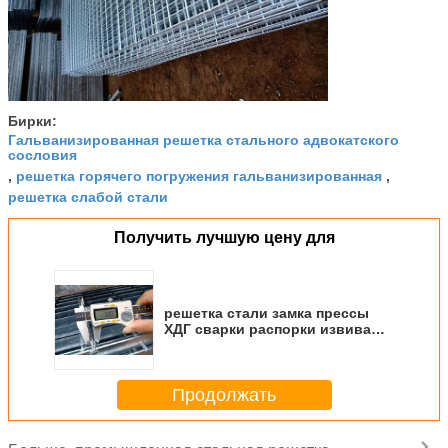
папермакинг, медицина, сталь и утюг, еда,
муниципалитет, недвижимость,
Бирки:
Гальванизированная решетка стального адвокатского
сословия
решетка горячего погружения гальванизированная
,
,
решетка слабой стали
Получить лучшую цену для
решетка стали замка прессы
ХДГ сварки распорки извива
7мм
Продолжать