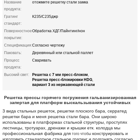
Название
отожмите решетку стали замка
продукта:
Гратинг
К235/С235джр
стандарт:
Поверхностное
Обработка ХДГ/Пайнтинг/нон
покрытие:
Спецификация:
Согласно чертежу
Паковать:
Деревянный или стальной паллет
Процесс
Сваривать
продукта:
Решетка с 7 мм пресс-блоком
Высокий свет:
,
Решетка пресс-блокировки HDG
,
вариант 3 из нержавеющей стали
Решетка прессы горячего погружения гальванизированная
запертая для платформ выскальзывания устойчивых
3 вида стальных решеток, решетки плоского бара, серратед
решетки бара и меня решетка стали бара. Они широко
использованы в платформах стальной структуры, проступях
лестницы, тротуарах, дренажи и крышки етк. колодца мы
профессиональная фабрика для
конструировать и
того чтобы
изготовить стандартное стальное гратинг и подгонять согласно