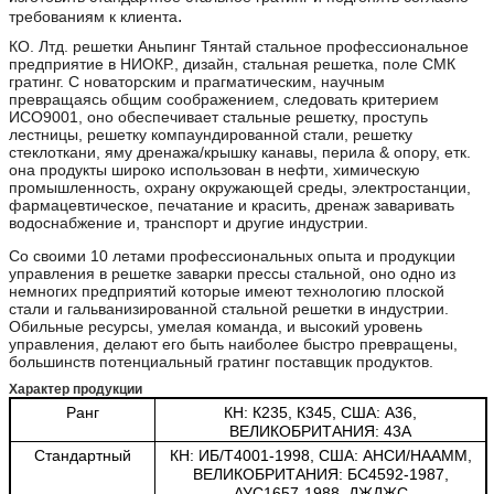
.
требованиям к клиента
КО. Лтд. решетки Аньпинг Тянтай стальное профессиональное
предприятие в НИОКР., дизайн, стальная решетка, поле СМК
гратинг. С новаторским и прагматическим, научным
превращаясь общим соображением, следовать критерием
ИСО9001, оно обеспечивает стальные решетку, проступь
лестницы, решетку компаундированной стали, решетку
стеклоткани, яму дренажа/крышку канавы, перила & опору, етк.
она продукты широко использован в нефти, химическую
промышленность, охрану окружающей среды, электростанции,
фармацевтическое, печатание и красить, дренаж заваривать
водоснабжение и, транспорт и другие индустрии.
Со своими 10 летами профессиональных опыта и продукции
управления в решетке заварки прессы стальной, оно одно из
немногих предприятий которые имеют технологию плоской
стали и гальванизированной стальной решетки в индустрии.
Обильные ресурсы, умелая команда, и высокий уровень
управления, делают его быть наиболее быстро превращены,
большинств потенциальный гратинг поставщик продуктов.
Характер продукции
Ранг
КН: К235, К345, США: А36,
ВЕЛИКОБРИТАНИЯ: 43А
Стандартный
КН: ИБ/Т4001-1998, США: АНСИ/НААММ,
ВЕЛИКОБРИТАНИЯ: БС4592-1987,
АУС1657-1988, ДЖДЖС