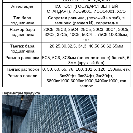
Аттестация
КЭ, ГОСТ (ГОСУДАРСТВЕННЫЙ
СТАНДАРТ), ИСО9001, ИСО14001, ХСЭ
Тип бара
Серратед равнина, (похожий на зуб), я
подшипника
запираю (раздел И), серратед-я
Размер бара
20С5, 25С3, 25С4, 25С5, 30С3, 30С4, 30С5,
подшипника
32С3, 32С5, 40С5, 50С4… 75С8,100С8мм,
етк
Тангаж бара
20,25,30,32.5, 34,3, 40,50,60,62,65мм
подшипника
Размер распорки
5С5, 6С6, 8С8мм (переплетенное) бара/5, 6,
8мм (круглый бар)
Тангаж распорки
0, 50, 60, 65, 76, 100, 101,6, 120, 130мм, етк.
Размер панели
3кс20фт, 3кс24фт, 3кс30фт,
5800кс1000,6096кс1000,6400кс1000, как
запрос
Поверхность
Необработанное, горячее
Параметры продукта
гальванизированное погружение, холодное
гальванизированное погружение,
покрашенный, порошок
Гальванизирование
КН: ГБ/Т13912, США: АСТМ (А123),
ВЕЛИКОБРИТАНИЯ: БС729
Цвет
Серебр/чернота
Применение
нефть и химикат, порт, сила, транспорт,