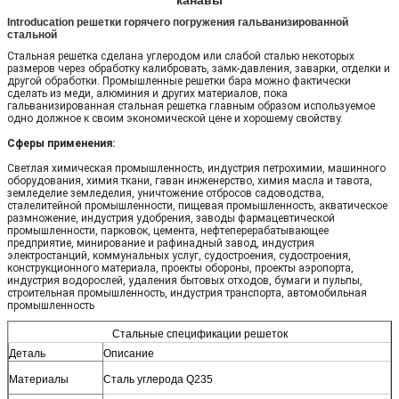
Introducation решетки горячего погружения гальванизированной
стальной
Стальная решетка сделана углеродом или слабой сталью некоторых
размеров через обработку калибровать, замк-давления, заварки, отделки и
другой обработки. Промышленные решетки бара можно фактически
сделать из меди, алюминия и других материалов, пока
гальванизированная стальная решетка главным образом используемое
одно должное к своим экономической цене и хорошему свойству.
Сферы применения:
Светлая химическая промышленность, индустрия петрохимии, машинного
оборудования, химия ткани, гаван инженерство, химия масла и тавота,
земледелие земледелия, уничтожение отбросов садоводства,
сталелитейной промышленности, пищевая промышленность, акватическое
размножение, индустрия удобрения, заводы фармацевтической
промышленности, парковок, цемента, нефтеперерабатывающее
предприятие, минирование и рафинадный завод, индустрия
электростанций, коммунальных услуг, судостроения, судостроения,
конструкционного материала, проекты обороны, проекты аэропорта,
индустрия водорослей, удаления бытовых отходов, бумаги и пульпы,
строительная промышленность, индустрия транспорта, автомобильная
промышленность
Стальные спецификации решеток
Деталь
Описание
Материалы
Сталь углерода Q235