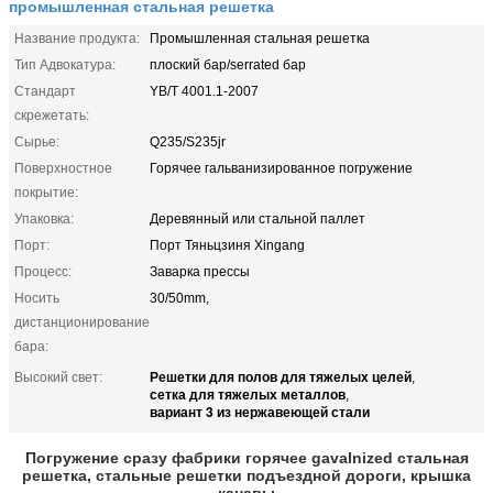
промышленная стальная решетка
Название продукта:
Промышленная стальная решетка
Тип Адвокатура:
плоский бар/serrated бар
Стандарт
YB/T 4001.1-2007
скрежетать:
Сырье:
Q235/S235jr
Поверхностное
Горячее гальванизированное погружение
покрытие:
Упаковка:
Деревянный или стальной паллет
Порт:
Порт Тяньцзиня Xingang
Процесс:
Заварка прессы
Носить
30/50mm,
дистанционирование
бара:
Решетки для полов для тяжелых целей
Высокий свет:
,
сетка для тяжелых металлов
,
вариант 3 из нержавеющей стали
Погружение сразу фабрики горячее gavalnized стальная
решетка, стальные решетки подъездной дороги, крышка
канавы