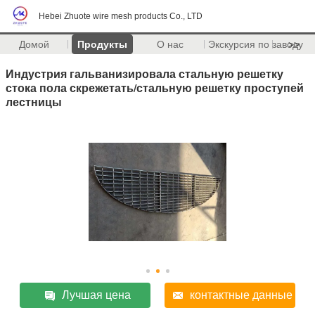
Hebei Zhuote wire mesh products Co., LTD
Домой
Продукты
О нас
Экскурсия по заводу
>>
Индустрия гальванизировала стальную решетку
стока пола скрежетать/стальную решетку проступей
лестницы
Лучшая цена
контактные данные