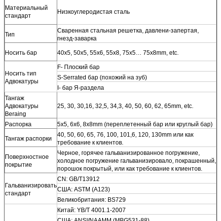
Материальный
Низкоуглеродистая сталь
стандарт
Сваренная стальная решетка, давлени-запертая,
Тип
гнезд-заварка
Носить бар
40x5, 50x5, 55x6, 55x8, 75x5… 75x8mm, etc.
F- Плоский бар
Носить тип
S-Serrated бар (похожий на зуб)
Адвокатуры
I- бар Я-раздела
Тангаж
Адвокатуры
25, 30, 30,16, 32,5, 34,3, 40, 50, 60, 62, 65mm, etc.
Beraing
Распорка
5x5, 6x6, 8x8mm (переплетенный бар или круглый бар)
40, 50, 60, 65, 76, 100, 101,6, 120, 130mm или как
Тангаж распорки
требование к клиентов.
Черное, горячее гальванизированное погружение,
Поверхностное
холодное погружение гальванизировало, покрашенный,
покрытие
порошок покрытый, или как требование к клиентов.
CN: GB/T13912
Гальванизировать
США: ASTM (A123)
стандарт
Великобритания: BS729
Китай: YB/T 4001.1-2007
США: ANSI/NAAMM (MBG531-88)