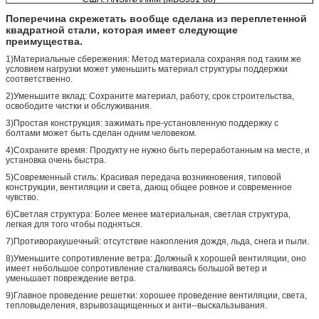
Стандарты
Великобритания: BS4592-1987
Поперечина скрежетать вообще сделана из переплетенной
квадратной стали, которая имеет следующие
Австралия: КАК 1657-1988
преимущества.
Япония: JJS
1)Материальные сбережения: Метод материала сохраняя под таким же
условием нагрузки может уменьшить материал структуры поддержки
соответственно.
2)Уменьшите вклад: Сохраните материал, работу, срок строительства,
освободите чистки и обслуживания.
3)Простая конструкция: зажимать пре-установленную поддержку с
болтами может быть сделан одним человеком.
4)Сохраните время: Продукту не нужно быть переработанным на месте, и
установка очень быстра.
5)Современный стиль: Красивая передача возникновения, типовой
конструкции, вентиляции и света, дающ общее ровное и современное
чувство.
6)Светлая структура: Более менее материальная, светлая структура,
легкая для того чтобы подняться.
7)Противоракушечный: отсутствие накопления дождя, льда, снега и пыли.
8)Уменьшите сопротивление ветра: Должный к хорошей вентиляции, оно
имеет небольшое сопротивление сталкиваясь большой ветер и
уменьшает повреждение ветра.
9)Главное проведение решетки: хорошее проведение вентиляции, света,
тепловыделения, взрывозащищенных и анти--выскальзывания.