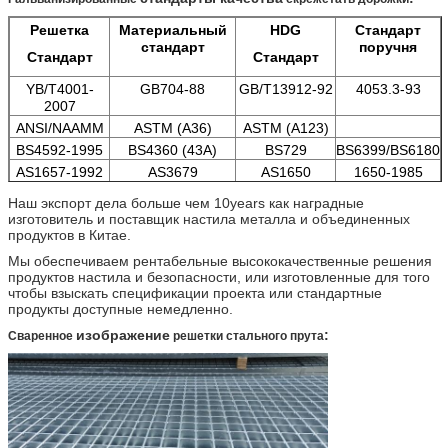
Решетка
Материальный
HDG
Стандарт
стандарт
поручня
Стандарт
Стандарт
YB/T4001-
GB704-88
GB/T13912-92
4053.3-93
2007
ANSI/NAAMM
ASTM (A36)
ASTM (A123)
BS4592-1995
BS4360 (43A)
BS729
BS6399/BS6180
AS1657-1992
AS3679
AS1650
1650-1985
Наш экспорт дела больше чем 10years как наградные
изготовитель и поставщик настила металла и объединенных
продуктов в Китае.
Мы обеспечиваем рентабельные высококачественные решения
продуктов настила и безопасности, или изготовленные для того
чтобы взыскать спецификации проекта или стандартные
продукты доступные немедленно.
изображение
:
Сваренное
решетки стального прута