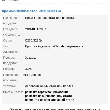
промышленная стальная решетка
Название
Промышленная стальная решетка
продукта:
Стандарт
YB/T4001-2007
скрежетать:
Сырье:
Q235/S235jr
Тип
Простая Адвокатура/Serrated Адвокатура
Адвокатура:
Процесс
Заварка
продукта:
Размер:
3x24'
Поверхностное
HDG/painted
покрытие:
Упаковка:
Деревянный или стальной паллет
решетка горячего цинкования
Высокий свет:
,
решетка из оцинкованной стали
,
вариант 3 из нержавеющей стали