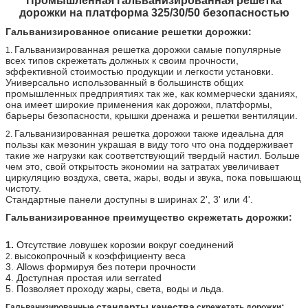
Промышленная гальванизированная решетка
дорожки на платформа 325/30/50 безопасностью
Гальванизированное описание решетки дорожки:
Гальванизированная решетка дорожки самые популярные
1.
всех типов скрежетать должных к своим прочности,
эффективной стоимостью продукции и легкости установки.
Универсально использованный в большинств общих
промышленных предприятиях так же, как коммерчески зданиях,
она имеет широкие применения как дорожки, платформы,
барьеры безопасности, крышки дренажа и решетки вентиляции.
Гальванизированная решетка дорожки также идеальна для
2.
пользы как мезонин украшая в виду того что она поддерживает
такие же нагрузки как соответствующий твердый настил. Больше
чем это, свой открытость экономии на затратах увеличивает
циркуляцию воздуха, света, жары, воды и звука, пока повышающ
чистоту.
Стандартные панели доступны в ширинах 2', 3' или 4'.
Гальванизированное преимущество скрежетать дорожки:
1.
Отсутствие ловушек корозии вокруг соединений
высокопрочный к коэффициенту веса
2.
3. Allows формируя без потери прочности
4. Доступная простая или serrated
5. Позволяет проходу жары, света, воды и льда.
стандарты качества
:
Гальванизированные
скрежетать дорожки